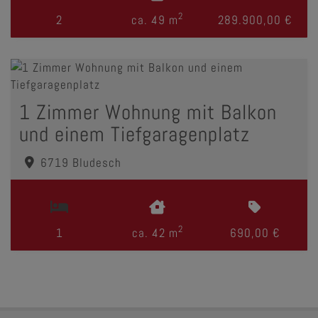
2
2
ca. 49 m
289.900,00 €
1 Zimmer Wohnung mit Balkon
und einem Tiefgaragenplatz
6719 Bludesch
2
1
ca. 42 m
690,00 €