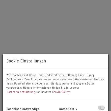
Cookie Einstellungen
Wir möchten auf Basis Ihrer (jederzeit widerrufbaren) Einwilligung
Beschreibung
Cookies zum Zweck der Verbesserung unserer Website sowie zur Analyse
Ihres Userverhaltens verwenden, die dazu personenbezogene Daten
verarbeiten. Nähere Informationen finden Sie in unserer
Zum Verkauf stehen bis zu 4 Grundstücke - gerne
Datenschutzerklärung
und unserer
Cookie Policy
.
informieren wir Sie darüber!
Willkommen in der idyllischen Gemeinde Schlins,
Technisch notwendige
immer aktiv