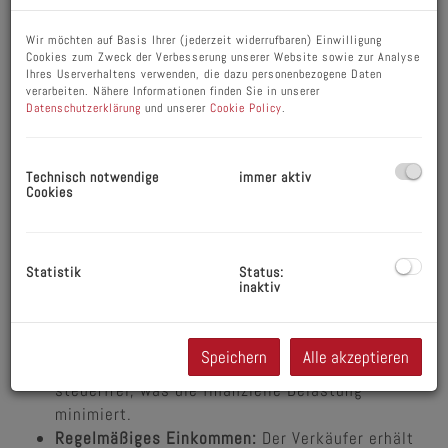
Ein steuerfreier Rentenkauf ist ein
Wir möchten auf Basis Ihrer (jederzeit widerrufbaren) Einwilligung
Cookies zum Zweck der Verbesserung unserer Website sowie zur Analyse
Immobilienkaufmodell, bei dem der Kaufpreis der
Ihres Userverhaltens verwenden, die dazu personenbezogene Daten
Immobilie in Form von regelmäßigen Rentenzahlungen
verarbeiten. Nähere Informationen finden Sie in unserer
beglichen wird. Diese Zahlungen sind steuerfrei und
Datenschutzerklärung
und unserer
Cookie Policy
.
bieten sowohl Käufern als auch Verkäufern finanzielle
Vorteile. Insbesondere für ältere Eigentümer kann der
Technisch notwendige
immer aktiv
Rentenkauf eine attraktive Möglichkeit sein, eine
Cookies
Immobilie zu verkaufen und gleichzeitig eine sichere,
regelmäßige Einkommensquelle zu erhalten.
Vorteile des steuerfreien
Statistik
Status:
inaktiv
Rentenkaufs
Speichern
Alle akzeptieren
Steuerfreiheit:
Die Rentenzahlungen sind
steuerfrei, was die finanzielle Belastung
minimiert.
Regelmäßiges Einkommen:
Der Verkäufer erhält