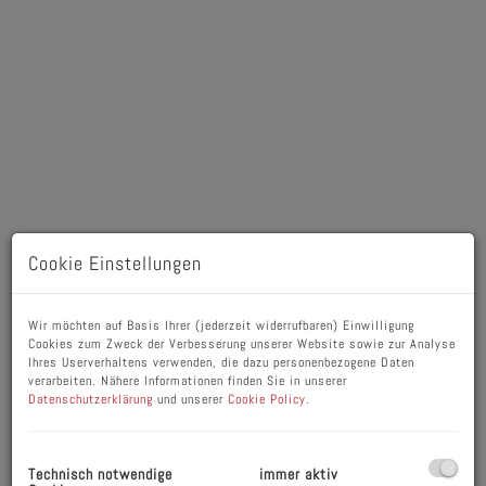
Cookie Einstellungen
Wir möchten auf Basis Ihrer (jederzeit widerrufbaren) Einwilligung
Beschreibung
Cookies zum Zweck der Verbesserung unserer Website sowie zur Analyse
Ihres Userverhaltens verwenden, die dazu personenbezogene Daten
verarbeiten. Nähere Informationen finden Sie in unserer
Zum Verkauf stehen bis zu 4 Grundstücke - gerne
Datenschutzerklärung
und unserer
Cookie Policy
.
informieren wir Sie darüber!
Willkommen in der idyllischen Gemeinde Schlins,
Technisch notwendige
immer aktiv