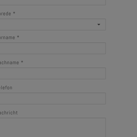
nrede
orname
achname
elefon
achricht