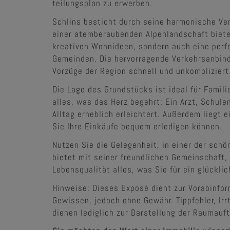
teilungsplan zu erwerben.
Schlins besticht durch seine harmonische V
einer atemberaubenden Alpenlandschaft bietet
kreativen Wohnideen, sondern auch eine perf
Gemeinden. Die hervorragende Verkehrsanbind
Vorzüge der Region schnell und unkompliziert
Die Lage des Grundstücks ist ideal für Famili
alles, was das Herz begehrt: Ein Arzt, Schule
Alltag erheblich erleichtert. Außerdem liegt
Sie Ihre Einkäufe bequem erledigen können.
Nutzen Sie die Gelegenheit, in einer der sch
bietet mit seiner freundlichen Gemeinschaft,
Lebensqualität alles, was Sie für ein glückli
Hinweise: Dieses Exposé dient zur Vorabinfo
Gewissen, jedoch ohne Gewähr. Tippfehler, Ir
dienen lediglich zur Darstellung der Raumauft