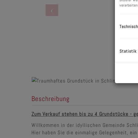
unserer We
verarbeiten
Technisch
Statistik
Beschreibung
Zum Verkauf stehen bis zu 4 Grundstücke - ge
Willkommen in der idyllischen Gemeinde Schl
Hier haben Sie die einmalige Gelegenheit, ei