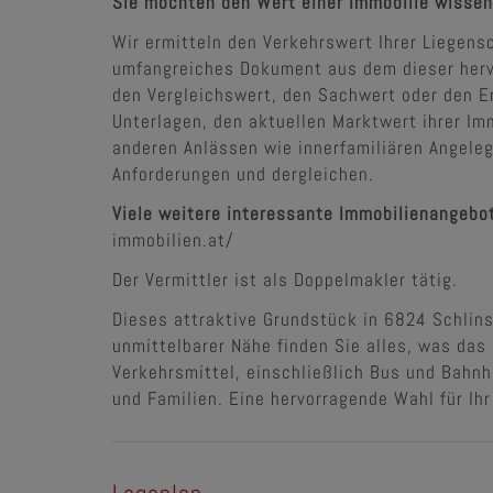
Sie möchten den Wert einer Immobilie wissen
Wir ermitteln den Verkehrswert Ihrer Liegens
umfangreiches Dokument aus dem dieser hervo
den Vergleichswert, den Sachwert oder den Er
Unterlagen, den aktuellen Marktwert ihrer I
anderen Anlässen wie innerfamiliären Angele
Anforderungen und dergleichen.
Viele weitere interessante Immobilienangebo
immobilien.at/
Der Vermittler ist als Doppelmakler tätig.
Dieses attraktive Grundstück in 6824 Schlins,
unmittelbarer Nähe finden Sie alles, was das 
Verkehrsmittel, einschließlich Bus und Bahnh
und Familien. Eine hervorragende Wahl für Ih
Lageplan