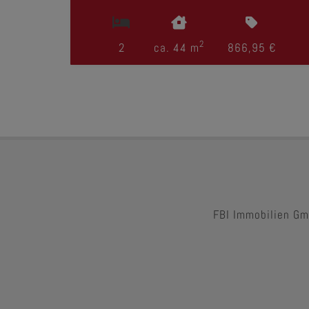
2
2
ca. 44 m
866,95 €
FBI Immobilien Gm