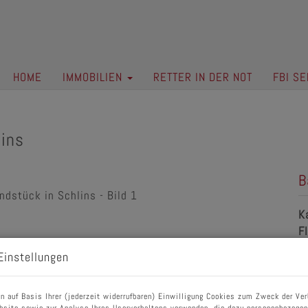
HOME
IMMOBILIEN
RETTER IN DER NOT
FBI SE
lins
B
K
F
Einstellungen
P
n auf Basis Ihrer (jederzeit widerrufbaren) Einwilligung Cookies zum Zweck der Ve