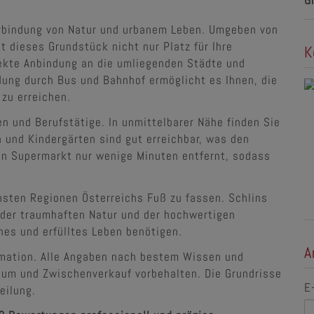
G
erbindung von Natur und urbanem Leben. Umgeben von
 dieses Grundstück nicht nur Platz für Ihre
K
ekte Anbindung an die umliegenden Städte und
ung durch Bus und Bahnhof ermöglicht es Ihnen, die
 zu erreichen.
en und Berufstätige. In unmittelbarer Nähe finden Sie
n und Kindergärten sind gut erreichbar, was den
 ein Supermarkt nur wenige Minuten entfernt, sodass
önsten Regionen Österreichs Fuß zu fassen. Schlins
 der traumhaften Natur und der hochwertigen
ches und erfülltes Leben benötigen.
A
rmation. Alle Angaben nach bestem Wissen und
rtum und Zwischenverkauf vorbehalten. Die Grundrisse
E
eilung.