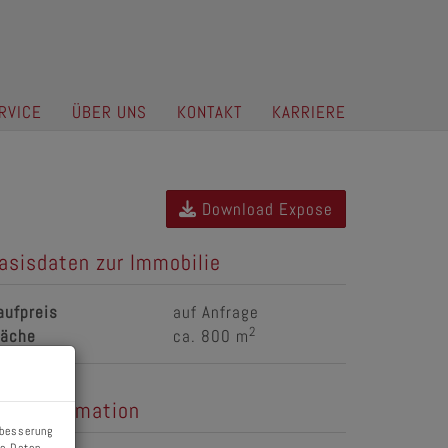
RVICE
ÜBER UNS
KONTAKT
KARRIERE
Download Expose
asisdaten zur Immobilie
aufpreis
auf Anfrage
2
läche
ca. 800 m
reisinformation
rbesserung