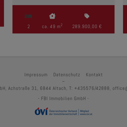
2
2
ca. 49 m
289.900,00 €
Impressum
Datenschutz
Kontakt
–
bH, Achstraße 31, 6844 Altach, T: +435576/42888, office
- FBI Immobilien GmbH -