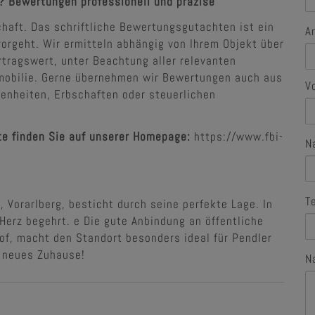
? Bewertungen professionell und präzise
chaft. Das schriftliche Bewertungsgutachten ist ein
A
rgeht. Wir ermitteln abhängig von Ihrem Objekt über
tragswert, unter Beachtung aller relevanten
mmobilie. Gerne übernehmen wir Bewertungen auch aus
V
genheiten, Erbschaften oder steuerlichen
te finden Sie auf unserer Homepage:
https://www.fbi-
N
T
 Vorarlberg, besticht durch seine perfekte Lage. In
Herz begehrt. e Die gute Anbindung an öffentliche
of, macht den Standort besonders ideal für Pendler
r neues Zuhause!
N