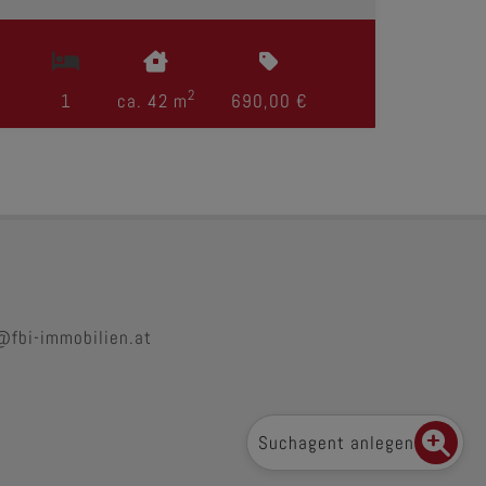
2
1
ca. 42 m
690,00 €
@fbi-immobilien.at
Suchagent anlegen