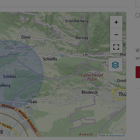
+
−
W
w
Tiles ©
basemap.at