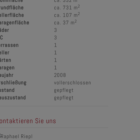
ohnfläche
ca. 332 m
2
rundfläche
ca. 731 m
2
ellerfläche
ca. 107 m
2
aragenfläche
ca. 37 m
äder
3
C
3
errassen
1
eller
1
ärten
1
aragen
1
aujahr
2008
rschließung
vollerschlossen
ustand
gepflegt
auszustand
gepflegt
ontaktieren Sie uns