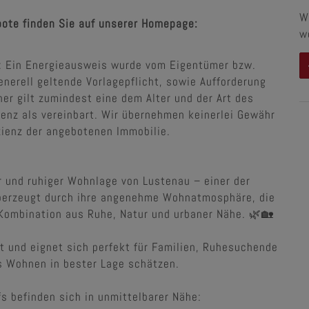
W
bote finden Sie auf unserer Homepage:
w
: Ein Energieausweis wurde vom Eigentümer bzw.
enerell geltende Vorlagepflicht, sowie Aufforderung
her gilt zumindest eine dem Alter und der Art des
nz als vereinbart. Wir übernehmen keinerlei Gewähr
izienz der angebotenen Immobilie.
ver und ruhiger Wohnlage von Lustenau – einer der
überzeugt durch ihre angenehme Wohnatmosphäre, die
 Kombination aus Ruhe, Natur und urbaner Nähe. 🌿🏡
t und eignet sich perfekt für Familien, Ruhesuchende
s Wohnen in bester Lage schätzen.
s befinden sich in unmittelbarer Nähe: