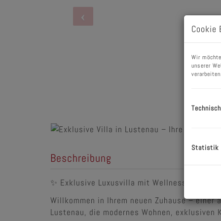
Cookie 
Wir möchte
unserer We
verarbeiten
Technisch
Statistik
Beschreibung
✨ Exklusive Luxusvilla mit Wellnessoase in 
Willkommen in Ihrem neuen Zuhause – einer a
Lustenau, die modernes Wohnen, exklusiven K