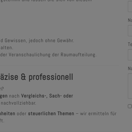
N
nd Gewissen, jedoch ohne Gewähr.
T
alten.
h der Veranschaulichung der Raumaufteilung.
N
äzise & professionell
n?
ngen
nach
Vergleichs-, Sach- oder
 nachvollziehbar.
nheiten
oder
steuerlichen Themen
– wir ermitteln für
ft.