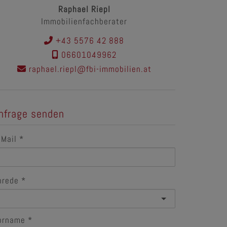
Raphael Riepl
Immobilienfachberater
+43 5576 42 888
06601049962
raphael.riepl@fbi-immobilien.at
nfrage senden
-Mail
nrede
orname