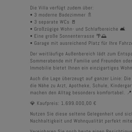
Die Villa verfügt zudem über:
• 3 moderne Badezimmer 🚿
• 3 separate WCs 🚪
• Großzügige Wohn- und Schlafbereiche 🛋️
• Eine große Sonnenterrasse 🌴🌅
• Garage mit ausreichend Platz für Ihre Fahr
Der weitläufige Außenbereich lädt zum Entsp
Sommerabende mit Familie und Freunden oder 
Immobilie bietet Ihnen ein einzigartiges Woh
Auch die Lage überzeugt auf ganzer Linie: Di
die Nähe zu Arzt, Apotheke, Schule, Kinderga
machen den Alltag besonders komfortabel. 📍
💎 Kaufpreis: 1.699.000,00 €
Nutzen Sie diese seltene Gelegenheit und sich
Nachhaltigkeit und Wohnqualität perfekt mite
Vereinbaren Sie noch heute einen Besichtigu