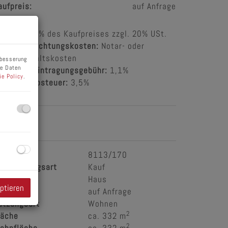
aufpreis:
auf Anfrage
rovision:
3% des Kaufpreises zzgl. 20% USt.
ertragserrichtungskosten:
Notar- oder
echtsanwaltskosten
rbesserung
ne Daten
rundbucheintragungsgebühr:
1,1%
ie Policy
.
runderwerbsteuer:
3,5%
ckdaten
bjektnr.
8113/170
ermarktungsart
Kauf
bjektart
Haus
eptieren
aufpreis
auf Anfrage
utzungsart
Wohnen
2
läche
ca. 332 m
2