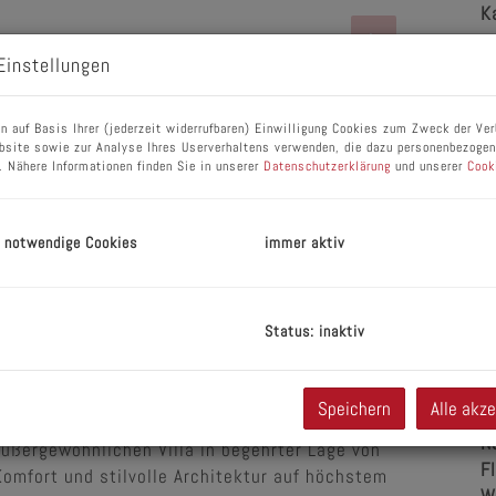
K
Einstellungen
P
V
R
n auf Basis Ihrer (jederzeit widerrufbaren) Einwilligung Cookies zum Zweck der Ve
bsite sowie zur Analyse Ihres Userverhaltens verwenden, die dazu personenbezoge
G
. Nähere Informationen finden Sie in unserer
Datenschutzerklärung
und unserer
Cook
G
 notwendige Cookies
immer aktiv
E
Status: inaktiv
O
V
O
Speichern
Alle akz
Lustenau ✨
K
N
ußergewöhnlichen Villa in begehrter Lage von
F
omfort und stilvolle Architektur auf höchstem