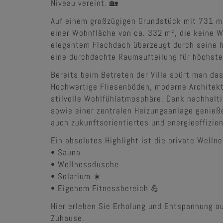
Niveau vereint. 🏡
Auf einem großzügigen Grundstück mit 731 m²
einer Wohnfläche von ca. 332 m², die keine 
elegantem Flachdach überzeugt durch seine 
eine durchdachte Raumaufteilung für höchste
Bereits beim Betreten der Villa spürt man da
Hochwertige Fliesenböden, moderne Architek
stilvolle Wohlfühlatmosphäre. Dank nachhalti
sowie einer zentralen Heizungsanlage genieß
auch zukunftsorientiertes und energieeffizi
Ein absolutes Highlight ist die private Wellnes
• Sauna
• Wellnessdusche
• Solarium ☀️
• Eigenem Fitnessbereich 💪
Hier erleben Sie Erholung und Entspannung au
Zuhause.