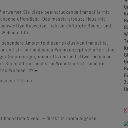
W
G
 erwartet Sie diese beeindruckende Immobilie mit
K
Wünsche offenlässt. Das massiv erbaute Haus mit
G
hochwertige Bauweise, lichtdurchflutete Räume und
B
 Wohnqualität.
W
T
s besondere Ambiente dieser exklusiven Immobilie.
K
tur und ein harmonisches Wohnkonzept schaffen eine
G
ger Solarenergie, einer effizienten Luftwärmepumpe
G
en Sie nicht nur höchsten Wohnkomfort, sondern
B
entes Wohnen. 🌱☀️
E
soase 🧖‍♂️✨ mit:
Z
H
K
f höchstem Niveau – direkt in Ihrem eigenen