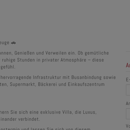
zeuge 🚗
annen, Genießen und Verweilen ein. Ob gemütliche
ruhige Stunden in privater Atmosphäre – diese
A
ngefühl.
e hervorragende Infrastruktur mit Busanbindung sowie
E
rten, Supermarkt, Bäckerei und Einkaufszentrum
A
ern Sie sich eine exklusive Villa, die Luxus,
inander verbindet.
V
ngstermin und lassen Sie sich von diesem