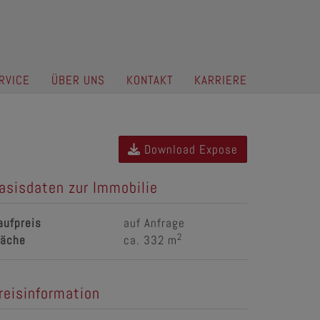
RVICE
ÜBER UNS
KONTAKT
KARRIERE
Download Expose
asisdaten zur Immobilie
aufpreis
auf Anfrage
2
läche
ca. 332 m
reisinformation