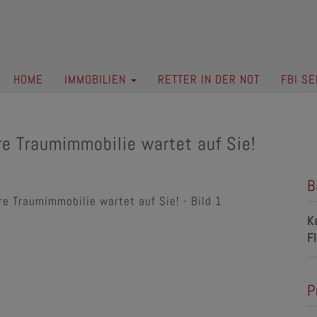
HOME
IMMOBILIEN
RETTER IN DER NOT
FBI SE
hre Traumimmobilie wartet auf Sie!
B
K
F
P