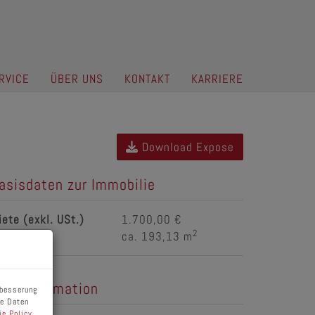
RVICE
ÜBER UNS
KONTAKT
KARRIERE
Download Expose
asisdaten zur Immobilie
iete (exkl. USt.)
1.700,00 €
2
läche
ca. 193,13 m
reisinformation
rbesserung
ne Daten
ie Policy
.