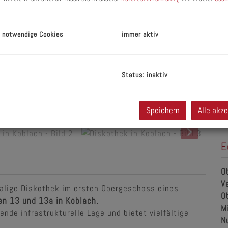
G
M
 notwendige Cookies
immer aktiv
B
U
m
Status: inaktiv
U
K
Speichern
Alle akz
E
O
V
alige Diskothek im ersten Obergeschoss eines
O
en 13 und 13a in Koblach.
M
ende infrastrukturelle Lage und bietet vielfältige
N