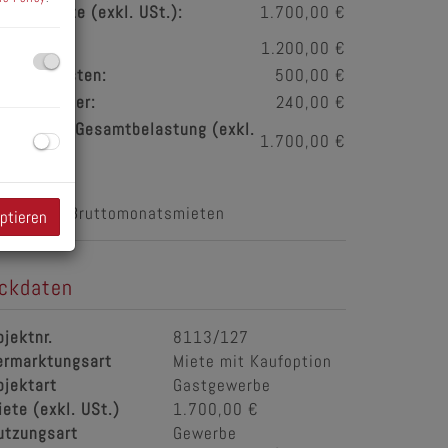
esamtmiete (exkl. USt.):
1.700,00 €
iete:
1.200,00 €
etriebskosten:
500,00 €
msatzsteuer:
240,00 €
onatliche Gesamtbelastung (exkl.
1.700,00 €
St.):
aution:
3 Bruttomonatsmieten
eptieren
ckdaten
bjektnr.
8113/127
ermarktungsart
Miete mit Kaufoption
bjektart
Gastgewerbe
iete (exkl. USt.)
1.700,00 €
utzungsart
Gewerbe