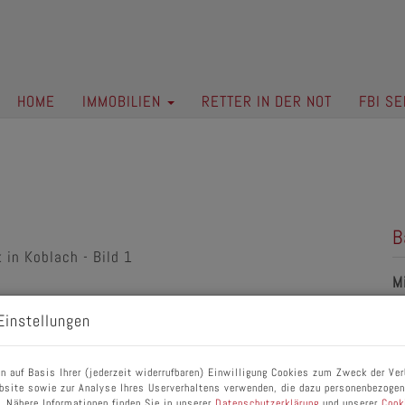
HOME
IMMOBILIEN
RETTER IN DER NOT
FBI SE
B
M
F
Einstellungen
P
n auf Basis Ihrer (jederzeit widerrufbaren) Einwilligung Cookies zum Zweck der Ve
bsite sowie zur Analyse Ihres Userverhaltens verwenden, die dazu personenbezoge
. Nähere Informationen finden Sie in unserer
Datenschutzerklärung
und unserer
Cook