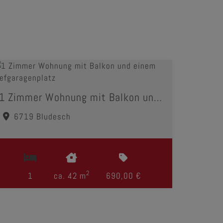
1 Zimmer Wohnung mit Balkon und einem Tiefgaragenplatz
6719 Bludesch
2
1
ca. 42 m
690,00 €