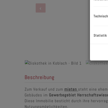
Technisch
Statistik
Beschreibung
Zum Verkauf und zum
mieten
steht eine ehem
Gebäudes im
Gewerbegebiet Herrschaftswies
Diese Immobilie besticht durch ihre hervorrag
Nutzungsmöglichkeiten.