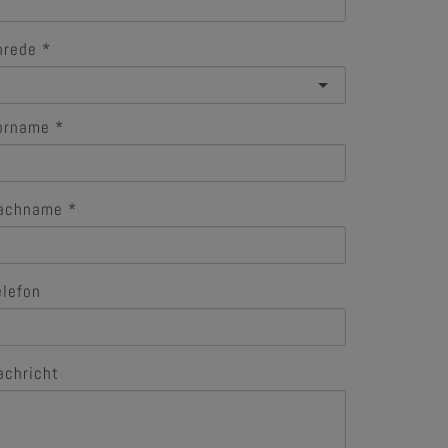
nrede
orname
achname
elefon
achricht