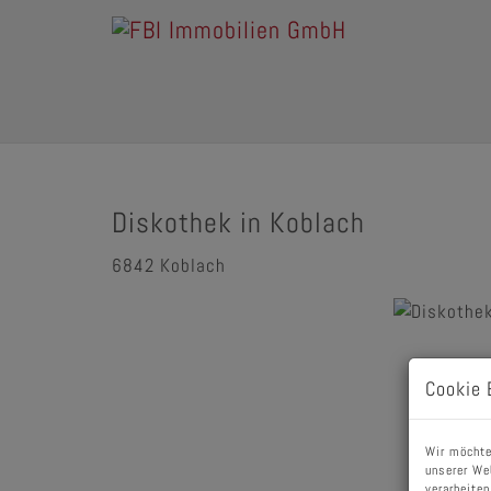
Diskothek in Koblach
6842 Koblach
Cookie 
Wir möchte
unserer We
verarbeiten