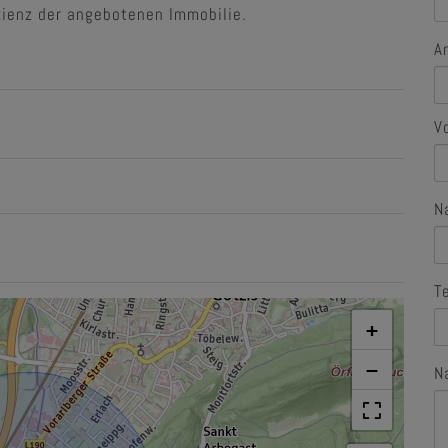
izienz der angebotenen Immobilie.
A
V
N
T
+
−
N