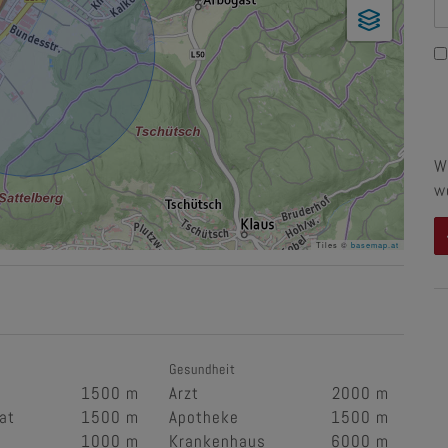
W
w
Tiles ©
basemap.at
Gesundheit
1500 m
Arzt
2000 m
at
1500 m
Apotheke
1500 m
1000 m
Krankenhaus
6000 m