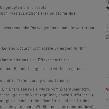
F
 beigefügten Grundrissplan.
N
ich, was zusätzliche Flexibilität für Ihre
K
 unvergessliche Partys gefeiert, und sie wartet nur
Lokale, wodurch sich ideale Synergien für Ihr
önnte hier positive Effekte entfalten.
an einer Besichtigung stehen wir Ihnen gerne zur
te und zur Vereinbarung eines Termins.
A
: Ein Energieausweis wurde vom Eigentümer bzw.
enerell geltende Vorlagepflicht, sowie Aufforderung
her gilt zumindest eine dem Alter und der Art des
E
nz als vereinbart. Wir übernehmen keinerlei Gewähr