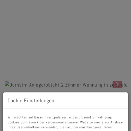
Cookie Einstellungen
Beschreibung
Wir bieten Ihnen die Wohnung als Anlegerobjekt an.
Wir möchten auf Basis Ihrer (jederzeit widerrufbaren) Einwilligung
Cookies zum Zweck der Verbesserung unserer Website sowie zur Analyse
Der aktuelle Mietvertrag besteht seit dem 01.10.2024
Ihres Userverhaltens verwenden, die dazu personenbezogene Daten
und läuft noch bis zum 30.09.2027.