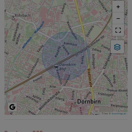
+
−
Tiles ©
basemap.at