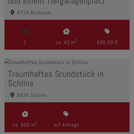
und einem Tiefgaragenplatz
6719 Bludesch
2
1
ca. 42 m
690,00 €
Traumhaftes Grundstück in
Schlins
6824 Schlins
2
ca. 800 m
auf Anfrage